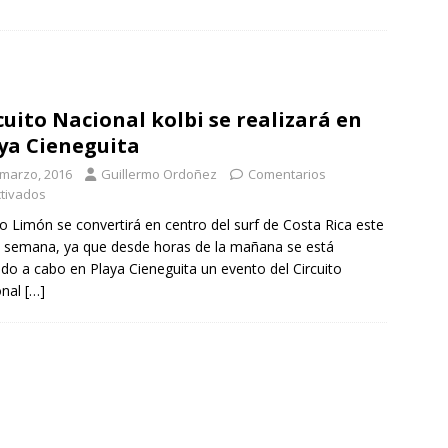
cuito Nacional kolbi se realizará en
ya Cieneguita
 marzo, 2016
Guillermo Ordoñez
Comentarios
tivados
o Limón se convertirá en centro del surf de Costa Rica este
e semana, ya que desde horas de la mañana se está
ndo a cabo en Playa Cieneguita un evento del Circuito
onal
[…]