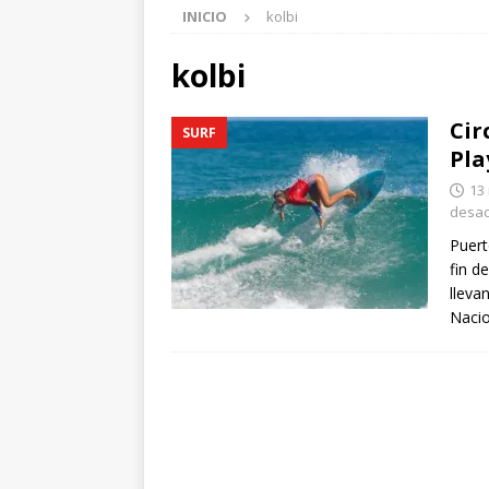
INICIO
kolbi
kolbi
Cir
SURF
Pla
13
desac
Puert
fin d
lleva
Naci