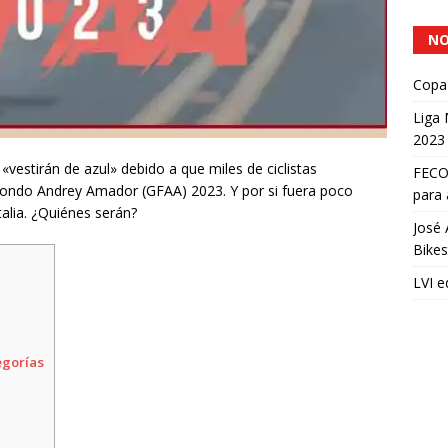
NO
Copa 
Liga
2023
vestirán de azul» debido a que miles de ciclistas
FECOC
 Fondo Andrey Amador (GFAA) 2023. Y por si fuera poco
para 
alia. ¿Quiénes serán?
José 
Bikes
LVI e
egorías