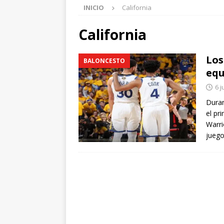
INICIO
California
California
Los
BALONCESTO
equ
6 j
Duran
el pr
Warri
jueg