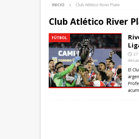
INICIO
Club Atlético River Plate
Club Atlético River P
Riv
FÚTBOL
Lig
27
desac
El Cl
argen
Profe
acumu