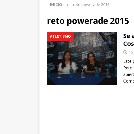
INICIO
reto powerade 2015
reto powerade 2015
Se 
ATLETISMO
Cos
16 
Este 
Reto 
abier
Comer