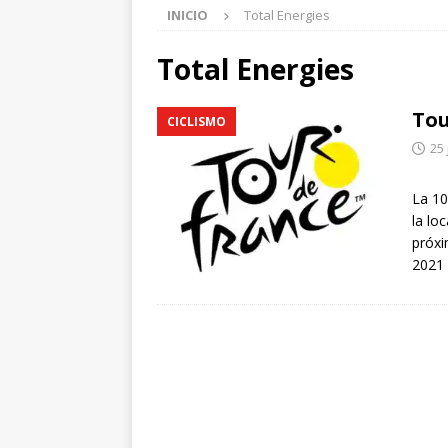
INICIO
Total Energies
Total Energies
Tou
CICLISMO
25 
La 10
la lo
próxi
2021