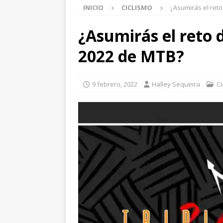
INICIO
CICLISMO
¿Asumirás el reto
¿Asumirás el reto 
2022 de MTB?
9 febrero, 2022
Halley Sequeira
Ci