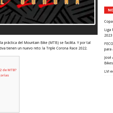
NO
Copa 
Liga
2023
a práctica del Mountain Bike (MTB) se facilita. Y por tal
FECOC
tiva tienen un nuevo reto: la Triple Corona Race 2022.
para 
José 
Bikes
22 de MTB?
LVI e
gorías