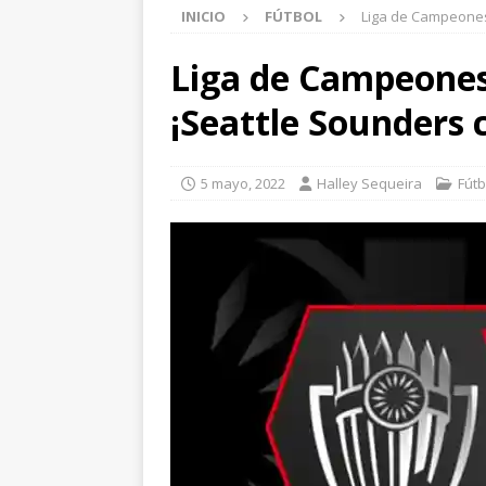
INICIO
FÚTBOL
Liga de Campeones
Liga de Campeones
¡Seattle Sounders
5 mayo, 2022
Halley Sequeira
Fútb