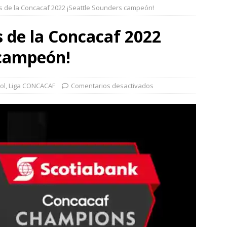
 de la Concacaf 2022 ¡Seattle Sounders campeón!
 de la Concacaf 2022
 campeón!
ol
,
Liga CONCACAF
Comentarios desactivados