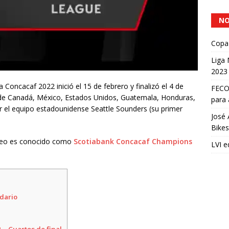
NO
Copa 
Liga
2023
 Concacaf 2022 inició el 15 de febrero y finalizó el 4 de
FECOC
 de Canadá, México, Estados Unidos, Guatemala, Honduras,
para 
or el equipo estadounidense Seattle Sounders (su primer
José 
Bikes
orneo es conocido como
Scotiabank Concacaf Champions
LVI e
dario