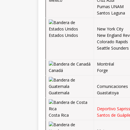
México
Cruz Azul
Pumas UNAM
Santos Laguna
New York City
Estados Unidos
New England Rev
Colorado Rapids
Seattle Sounders
Montréal
Canadá
Forge
Comunicaciones
Guatemala
Guastatoya
Deportivo Sapris
Costa Rica
Santos de Guápil