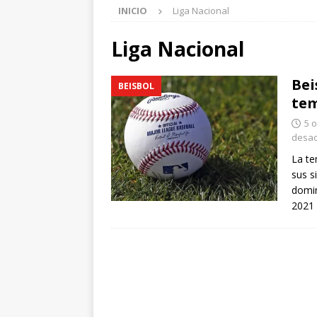
INICIO
Liga Nacional
Liga Nacional
Bei
BEISBOL
tem
5 
desac
La te
sus si
domi
2021