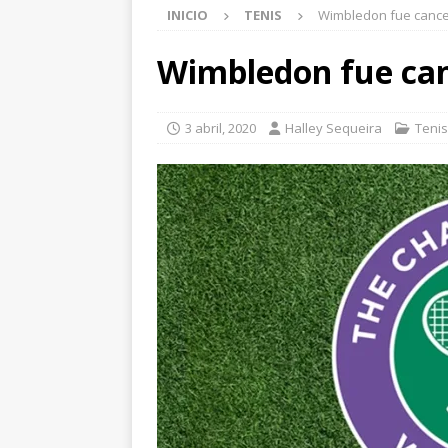
INICIO
TENIS
Wimbledon fue canc
Wimbledon fue ca
3 abril, 2020
Halley Sequeira
Tenis