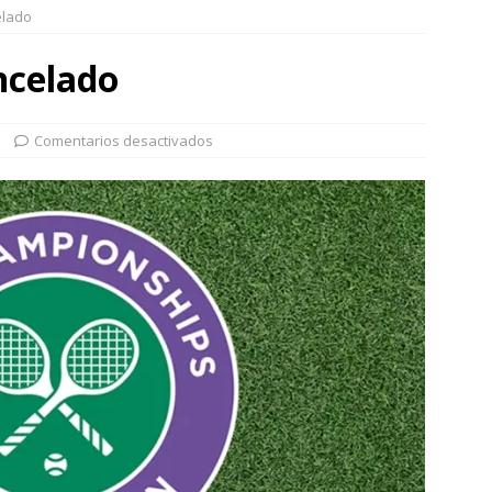
elado
ncelado
Comentarios desactivados