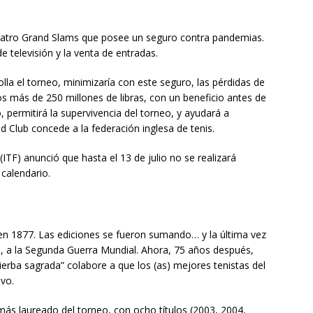
cuatro Grand Slams que posee un seguro contra pandemias.
e televisión y la venta de entradas.
olla el torneo, minimizaría con este seguro, las pérdidas de
 más de 250 millones de libras, con un beneficio antes de
 permitirá la supervivencia del torneo, y ayudará a
 Club concede a la federación inglesa de tenis.
(ITF) anunció que hasta el 13 de julio no se realizará
calendario.
en 1877. Las ediciones se fueron sumando… y la última vez
o, a la Segunda Guerra Mundial. Ahora, 75 años después,
erba sagrada” colabore a que los (as) mejores tenistas del
vo.
 más laureado del torneo, con ocho títulos (2003, 2004,