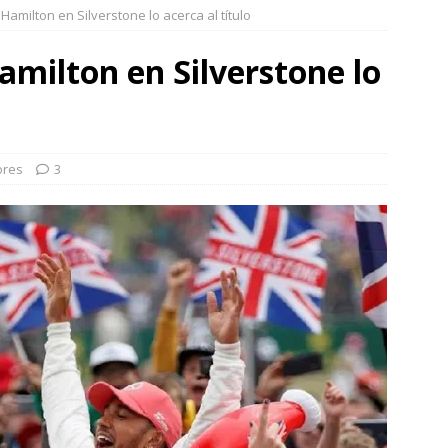
Hamilton en Silverstone lo acerca al título
amilton en Silverstone lo
ores
3