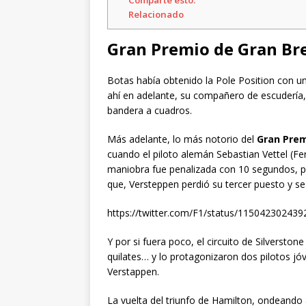
Comparte esto:
Relacionado
Gran Premio de Gran Br
Botas había obtenido la Pole Position con un
ahí en adelante, su compañero de escudería, 
bandera a cuadros.
Más adelante, lo más notorio del
Gran Prem
cuando el piloto alemán Sebastian Vettel (Fer
maniobra fue penalizada con 10 segundos, po
que, Versteppen perdió su tercer puesto y se r
https://twitter.com/F1/status/11504230243
Y por si fuera poco, el circuito de Silversto
quilates… y lo protagonizaron dos pilotos jó
Verstappen.
La vuelta del triunfo de Hamilton, ondeando