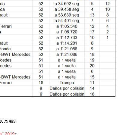
62079489
a” 2019
«.