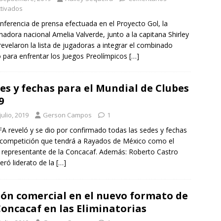
tivados
nferencia de prensa efectuada en el Proyecto Gol, la
nadora nacional Amelia Valverde, junto a la capitana Shirley
revelaron la lista de jugadoras a integrar el combinado
o para enfrentar los Juegos Preolímpicos
[…]
es y fechas para el Mundial de Clubes
9
julio, 2019
Gerson Campos
1
FA reveló y se dio por confirmado todas las sedes y fechas
 competición que tendrá a Rayados de México como el
 representante de la Concacaf. Además: Roberto Castro
eró liderato de la
[…]
ón comercial en el nuevo formato de
Concacaf en las Eliminatorias