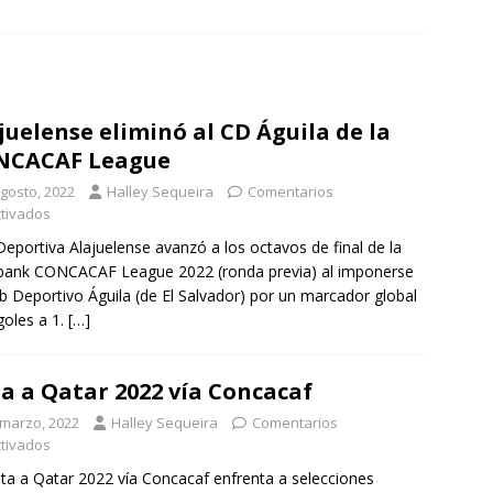
juelense eliminó al CD Águila de la
NCACAF League
agosto, 2022
Halley Sequeira
Comentarios
tivados
Deportiva Alajuelense avanzó a los octavos de final de la
bank CONCACAF League 2022 (ronda previa) al imponerse
ub Deportivo Águila (de El Salvador) por un marcador global
goles a 1.
[…]
a a Qatar 2022 vía Concacaf
 marzo, 2022
Halley Sequeira
Comentarios
tivados
ta a Qatar 2022 vía Concacaf enfrenta a selecciones