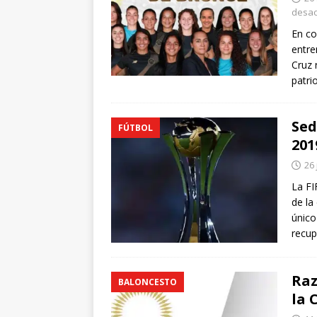
desac
En co
entre
Cruz 
patri
Sed
FÚTBOL
201
26 
La FI
de la
único
recup
Raz
BALONCESTO
la 