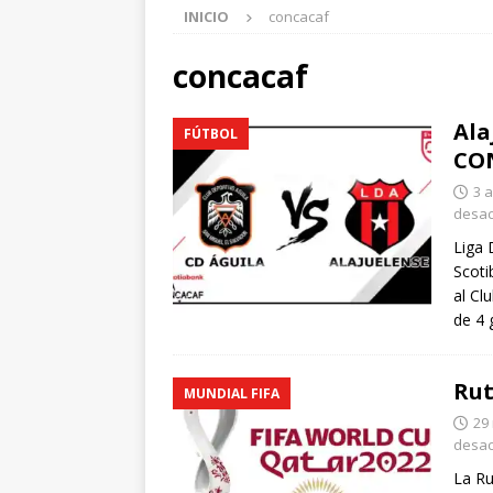
INICIO
concacaf
concacaf
Ala
FÚTBOL
CO
3 
desac
Liga 
Scoti
al Cl
de 4 
Rut
MUNDIAL FIFA
29
desac
La Ru