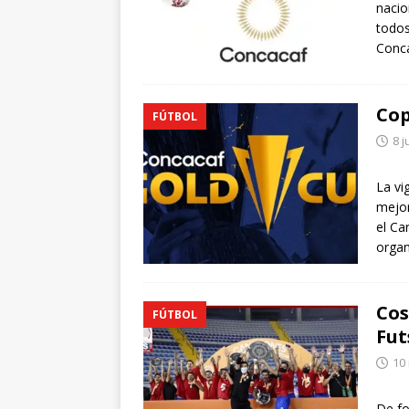
nacio
todos
Conca
Cop
FÚTBOL
8 j
La vi
mejor
el Ca
organ
Cos
FÚTBOL
Fut
10
De fo