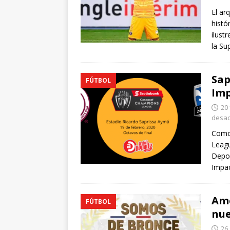
El ar
histó
ilust
la Su
Sap
FÚTBOL
Im
20
desac
Como 
Leagu
Depor
Impac
Ame
FÚTBOL
nue
26