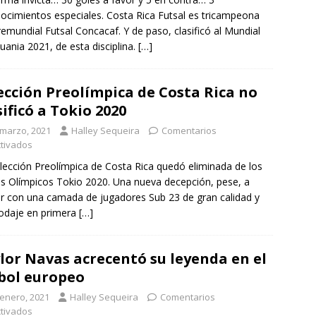
ocimientos especiales. Costa Rica Futsal es tricampeona
remundial Futsal Concacaf. Y de paso, clasificó al Mundial
tuania 2021, de esta disciplina.
[…]
ección Preolímpica de Costa Rica no
sificó a Tokio 2020
 marzo, 2021
Halley Sequeira
Comentarios
tivados
lección Preolímpica de Costa Rica quedó eliminada de los
s Olímpicos Tokio 2020. Una nueva decepción, pese, a
r con una camada de jugadores Sub 23 de gran calidad y
odaje en primera
[…]
lor Navas acrecentó su leyenda en el
bol europeo
 enero, 2021
Halley Sequeira
Comentarios
tivados