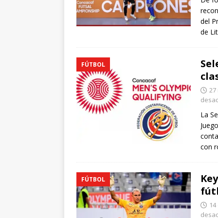
recon
del P
de Li
Sel
FÚTBOL
cla
27
desac
La Se
Juego
conta
con r
Key
FÚTBOL
fút
14
desac