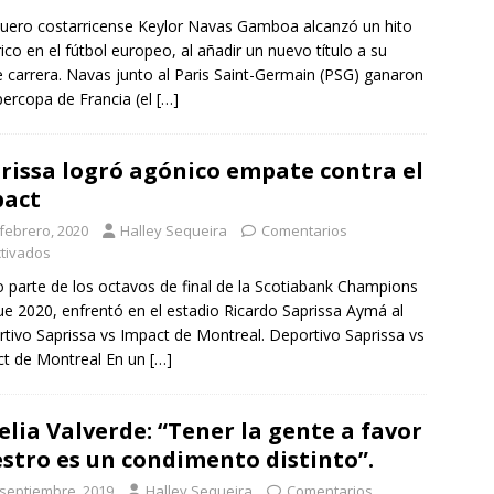
quero costarricense Keylor Navas Gamboa alcanzó un hito
rico en el fútbol europeo, al añadir un nuevo título a su
re carrera. Navas junto al Paris Saint-Germain (PSG) ganaron
percopa de Francia (el
[…]
rissa logró agónico empate contra el
pact
 febrero, 2020
Halley Sequeira
Comentarios
tivados
parte de los octavos de final de la Scotiabank Champions
e 2020, enfrentó en el estadio Ricardo Saprissa Aymá al
tivo Saprissa vs Impact de Montreal. Deportivo Saprissa vs
t de Montreal En un
[…]
lia Valverde: “Tener la gente a favor
stro es un condimento distinto”.
 septiembre, 2019
Halley Sequeira
Comentarios