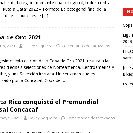
nales de la región, mediante una octogonal, todos contra
. Ruta a Qatar 2022 – Formato La octogonal final de la
NO
caf se disputa desde
[…]
Copa 
Liga
a de Oro 2021
2023
ulio, 2021
Halley Sequeira
Comentarios desactivados
FECOC
para 
gesimosexta edición de la Copa de Oro 2021, reunirá a las
es dieciséis selecciones de Norteamérica, Centroamérica y
José 
ribe, y una Selección invitada. Un certamen que es
Bikes
izado por la Concacaf. Copa de
[…]
LVI e
ta Rica conquistó el Premundial
sal Concacaf
 mayo, 2021
Halley Sequeira
Comentarios desactivados
rma invicta… 30 goles a favor y 5 en contra… 3