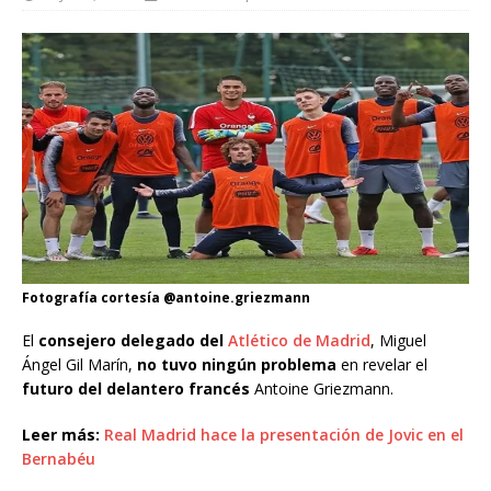
Fotografía cortesía @antoine.griezmann
El
consejero delegado del
Atlético de Madrid
, Miguel
Ángel Gil Marín,
no tuvo ningún problema
en revelar el
futuro del delantero francés
Antoine Griezmann.
Leer más:
Real Madrid hace la presentación de Jovic en el
Bernabéu