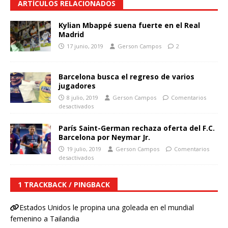
ARTÍCULOS RELACIONADOS
Kylian Mbappé suena fuerte en el Real
Madrid
17 junio, 2019
Gerson Campos
2
Barcelona busca el regreso de varios
jugadores
8 julio, 2019
Gerson Campos
Comentarios
desactivados
París Saint-German rechaza oferta del F.C.
Barcelona por Neymar Jr.
19 julio, 2019
Gerson Campos
Comentarios
desactivados
1 TRACKBACK / PINGBACK
Estados Unidos le propina una goleada en el mundial
femenino a Tailandia