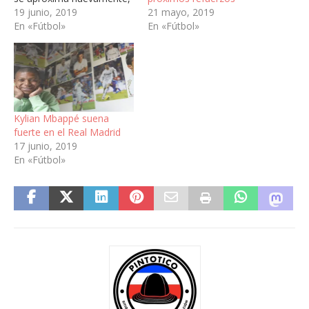
21 mayo, 2019
quienes usan sus ahorros
19 junio, 2019
En «Fútbol»
para reforzar su club y
En «Fútbol»
otros esperan solamente
que la superestrella solo
estampe su firma.
Además: Kylian Mbappé
suena fuerte en el Real
Madrid Movimientos del
Kylian Mbappé suena
viejo continente Estos…
fuerte en el Real Madrid
17 junio, 2019
En «Fútbol»